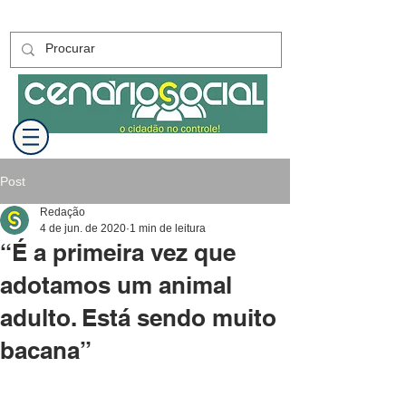
Post
Redação
4 de jun. de 2020
1 min de leitura
“É a primeira vez que
adotamos um animal
adulto. Está sendo muito
bacana”