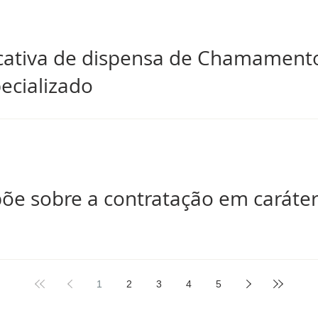
ficativa de dispensa de Chamament
ecializado
põe sobre a contratação em caráte
1
2
3
4
5