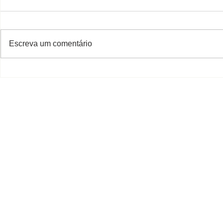
Escreva um comentário
Homologação de Pregão
Homologaç
para o fornecimento de
Eletrônico 
mão de obra para recepção
aquisição d
hospitalar
permanente
veículo