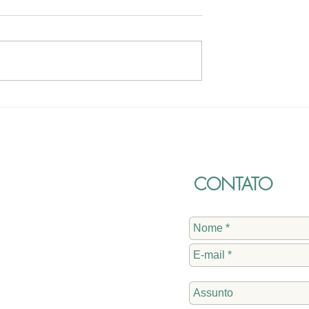
ão de Pregão
Portaria que dispõe sobre
voltado à
contratação em caráter
e materiais
emergencial de enfermei
s, incluindo um
CONTATO