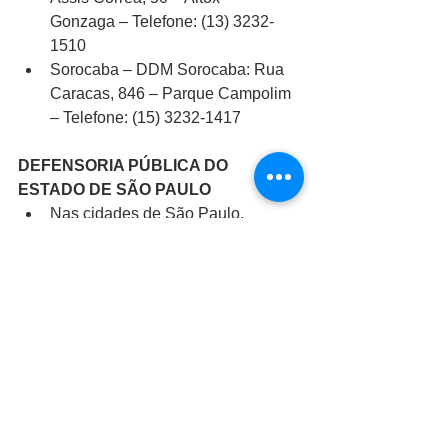
Gonzaga – Telefone: (13) 3232-
1510
Sorocaba – DDM Sorocaba: Rua 
Caracas, 846 – Parque Campolim 
– Telefone: (15) 3232-1417
DEFENSORIA PÚBLICA DO 
ESTADO DE SÃO PAULO
Nas cidades de São Paulo, 
Guarulhos e Campinas, o primeiro 
atendimento deve ser previamente 
agendado, pelo telefone 0800-773-
4340.
As ligações são gratuitas e podem 
ser feitas diariamente entre 7h e 
19h, de segunda a sexta-feira.
As Defensorias Especializadas 
têm a finalidade de dar assistência 