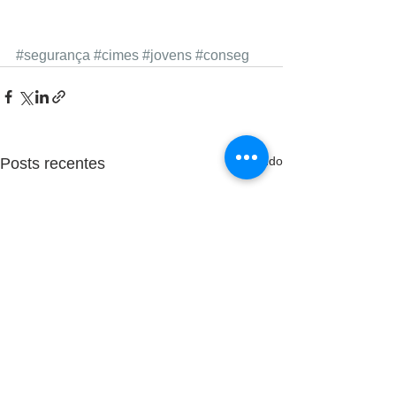
#segurança
#cimes
#jovens
#conseg
Ver tudo
Posts recentes