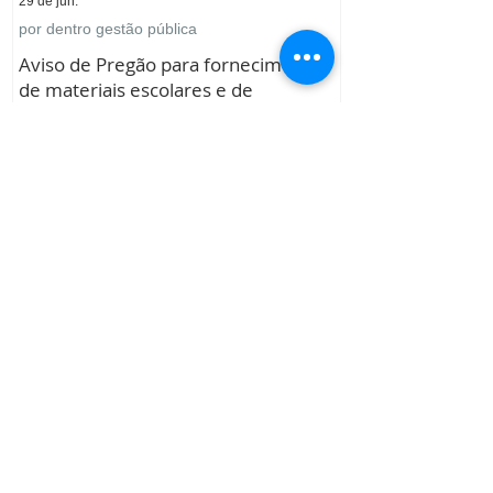
29 de jun.
por dentro gestão pública
Aviso de Pregão para fornecimento
de materiais escolares e de
expediente para diversos setores
24 de jun.
por dentro saúde
Aviso de Pregão para fornecimento
de condutores socorristas de
ambulâncias (edital retificado)
1
/
12