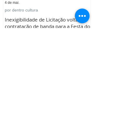
4 de mai.
por dentro cultura
Inexigibilidade de Licitação voltada a
contratação de banda para a Festa do
Dia do Trabalhador – 2026
30 de abr.
por dentro educação
Homologação de Pregão para o
fornecimento de hortifrutigranjeiros
voltado ao Dep. de Educação
1
/
7