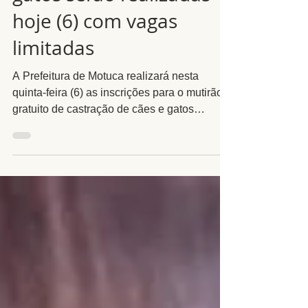
gatos serão realizadas
hoje (6) com vagas
limitadas
A Prefeitura de Motuca realizará nesta
quinta-feira (6) as inscrições para o mutirão
gratuito de castração de cães e gatos
promovido pelo programa estadual Pro Pet
SP. Os cadastros deverão ser feitos
presencialmente, das 8h às 16h, na Clínica
Municipal Melhor Amigo Claudete de Mello
Falvo, localizada na Rua Raphael Vanzan,
500, no Distrito Industrial. As vagas são
limitadas e os procedimentos serão
realizados no sábado (8), no Centro
Comunitário. Em vídeo divulgado nas redes