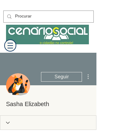
Mais ações
Seguir
Sasha Elizabeth