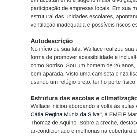
em acostamento e sugeriu maior divulgação 
participação de empresas locais. Em sua m
estrutural das unidades escolares, apontan
ventilação inadequada e possíveis riscos es
Autodescrição
No início de sua fala, Wallace realizou sua
forma de promover acessibilidade e inclusã
como Sorriso. Sou um homem de 26 anos, de
bem aparada. Visto uma camiseta cinza lisa
usando um relógio preto, tenho porte físic
Estrutura das escolas e climatizaçã
Wallace iniciou abordando a volta às aulas 
Cátia Regina Muniz da Silva"
, à EMEIF Mar
Thomaz de Aquino. Sobre a creche, destaco
ar-condicionado e melhorias na cobertura d