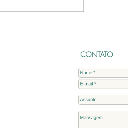
cautela na
Danielle defende apuraçã
critica
de denúncias e critica
e famílias
gestão municipal
CONTATO