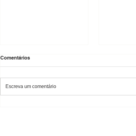
Comentários
Escreva um comentário
Decreto que aprova o
Promulgaçã
loteamento "Residencial e
aprovadas
Comercial João Batista
Zílio Fascineli