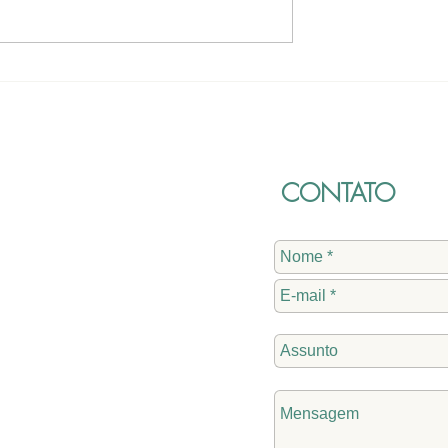
o de Leis
Regularização de
 na Câmara
loteamento e crédito
adicional de R$ 986.500,0
são aprovados. Conheça:
CONTATO