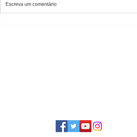
Escreva um comentário
Decreto que aprova o
Promulgaçã
loteamento "Residencial e
aprovadas
Comercial João Batista
Zílio Fascineli