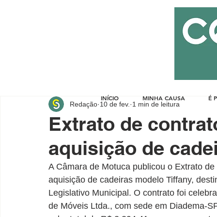
INÍCIO
MINHA CAUSA
É 
Redação
10 de fev.
1 min de leitura
Extrato de contrat
aquisição de cade
A Câmara de Motuca publicou o Extrato de C
aquisição de cadeiras modelo Tiffany, dest
Legislativo Municipal. O contrato foi cele
de Móveis Ltda., com sede em Diadema-SP,