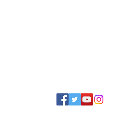
loteamento "Residencial e
aprovadas
Comercial João Batista
Zílio Fascineli