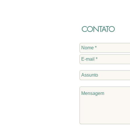
 na Câmara
loteamento e crédito
adicional de R$ 986.500,0
são aprovados. Conheça:
CONTATO