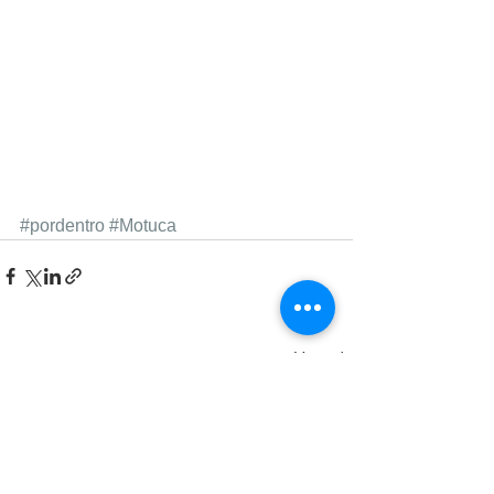
#pordentro
#Motuca
Ver tudo
Posts recentes