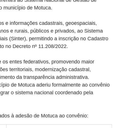
derentes ao Sistema Nacional de Gestão de 
s o município de Motuca.
s e informações cadastrais, geoespaciais, 
banos e rurais, públicos e privados, ao Sistema 
ais (Sinter), permitindo a inscrição no Cadastro 
isto no Decreto nº 11.208/2022.
re os entes federativos, promovendo maior 
es territoriais, modernização cadastral, 
imento da transparência administrativa.
cípio de Motuca aderiu formalmente ao convênio 
grar o sistema nacional coordenado pela 
onados à adesão de Motuca ao convênio: