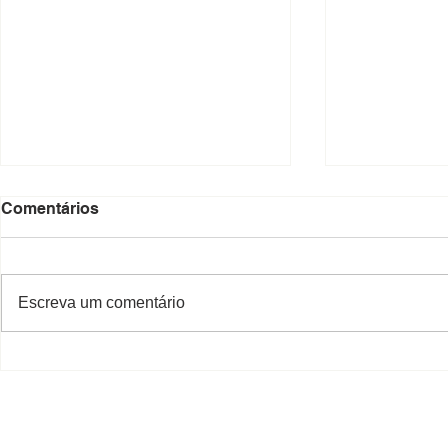
Comentários
Escreva um comentário
Decreto que aprova o
Promulgaçã
loteamento "Residencial e
aprovadas
Comercial João Batista
Zílio Fascineli