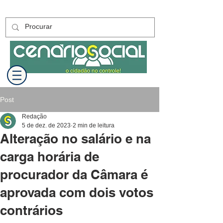
Post
Redação
5 de dez. de 2023
2 min de leitura
Alteração no salário e na
carga horária de
procurador da Câmara é
aprovada com dois votos
contrários