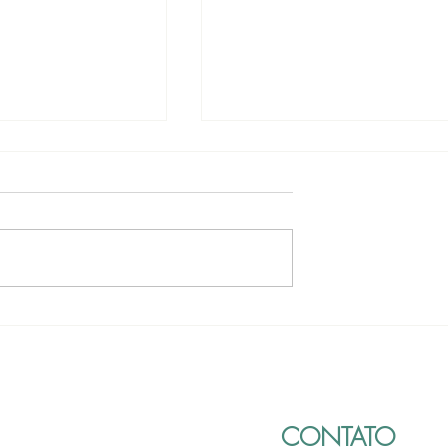
o de Leis
Regularização de
 na Câmara
loteamento e crédito
adicional de R$ 986.500,0
são aprovados. Conheça:
CONTATO