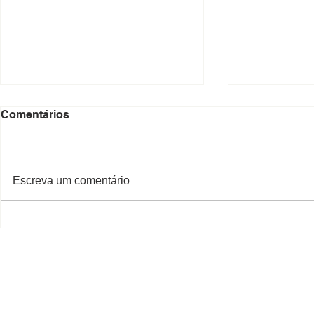
Comentários
Escreva um comentário
Decreto que aprova o
Promulgaçã
loteamento "Residencial e
aprovadas
Comercial João Batista
Zílio Fascineli