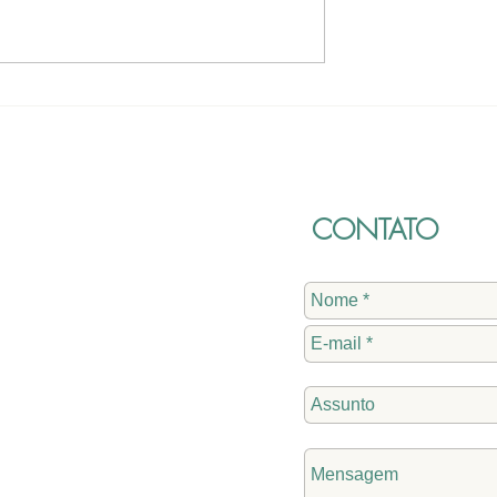
o de Leis
Regularização de
 na Câmara
loteamento e crédito
adicional de R$ 986.500,0
são aprovados. Conheça:
CONTATO