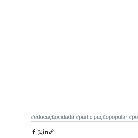
#educaçãocidadã
#participaçãopopular
#po