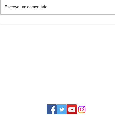
Escreva um comentário
Decreto que aprova o
Promulgaçã
loteamento "Residencial e
aprovadas
Comercial João Batista
Zílio Fascineli