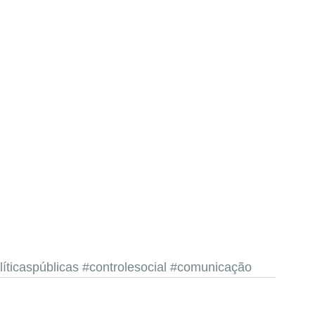
líticaspúblicas
#controlesocial
#comunicação