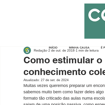
INÍCIO
MINHA CAUSA
É 
Redação
2 de out. de 2018
1 min de leitura
Como estimular o 
conhecimento cole
Atualizado:
27 de set. de 2024
Muitas vezes queremos preparar um encont
sabemos muito bem como fazer deles algo i
formato tão criticado das aulas numa escol
saiam de uma posição passiva, como espec